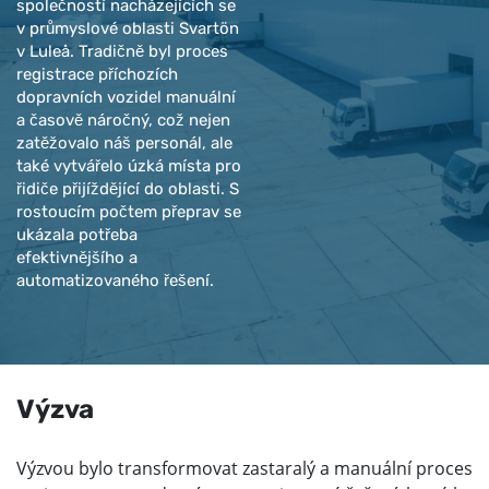
společností nacházejících se
v průmyslové oblasti Svartön
v Luleå. Tradičně byl proces
registrace příchozích
dopravních vozidel manuální
a časově náročný, což nejen
zatěžovalo náš personál, ale
také vytvářelo úzká místa pro
řidiče přijíždějící do oblasti. S
rostoucím počtem přeprav se
ukázala potřeba
efektivnějšího a
automatizovaného řešení.
Výzva
Výzvou bylo transformovat zastaralý a manuální proces