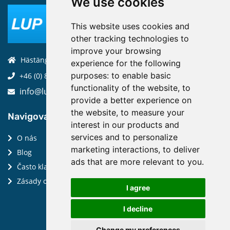
We use cookies
This website uses cookies and
other tracking technologies to
improve your browsing
Hästängsuddsvägen 19, 184 94, Åkersberga
experience for the following
purposes:
to enable basic
+46 (0) 8-970 970
functionality of the website
,
to
info@luptechnologies.com
provide a better experience on
the website
,
to measure your
Navigovat:
interest in our products and
services and to personalize
O nás
marketing interactions
,
to deliver
Blog
ads that are more relevant to you
.
Často kladené dotazy
Zásady ochrany osobních údajů
I agree
I decline
Change my preferences