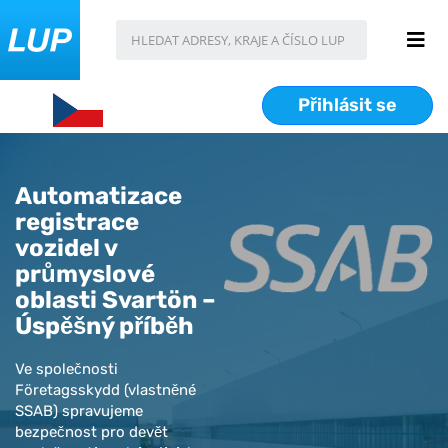
Přihlásit se
Automatizace
registrace
vozidel v
průmyslové
oblasti Svartön –
Úspěšný příběh
Ve společnosti
Företagsskydd (vlastněné
SSAB) spravujeme
bezpečnost pro devět