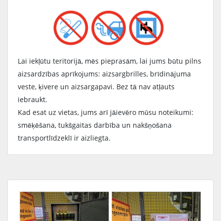
Lai iekļūtu teritorijā, mēs pieprasām, lai jums būtu pilns
aizsardzības aprīkojums: aizsargbrilles, brīdinājuma
veste, ķivere un aizsargapavi. Bez tā nav atļauts
iebraukt.
Kad esat uz vietas, jums arī jāievēro mūsu noteikumi:
smēķēšana, tukšgaitas darbība un nakšņošana
transportlīdzeklī ir aizliegta.