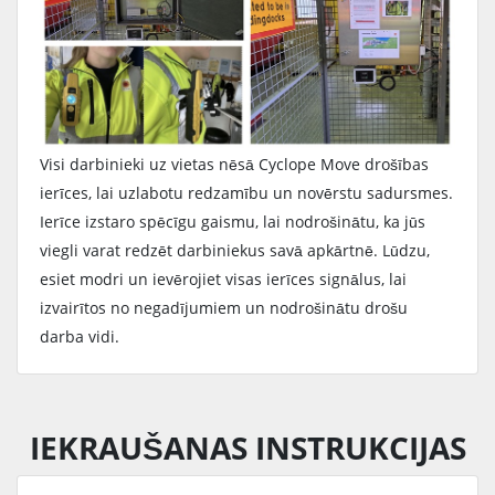
Visi darbinieki uz vietas nēsā Cyclope Move drošības
ierīces, lai uzlabotu redzamību un novērstu sadursmes.
Ierīce izstaro spēcīgu gaismu, lai nodrošinātu, ka jūs
viegli varat redzēt darbiniekus savā apkārtnē. Lūdzu,
esiet modri un ievērojiet visas ierīces signālus, lai
izvairītos no negadījumiem un nodrošinātu drošu
darba vidi.
IEKRAUŠANAS INSTRUKCIJAS