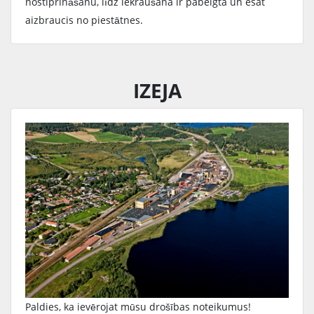
nostiprināšanu, līdz iekraušana ir pabeigta un esat
aizbraucis no piestātnes.
IZEJA
Paldies, ka ievērojat mūsu drošības noteikumus!