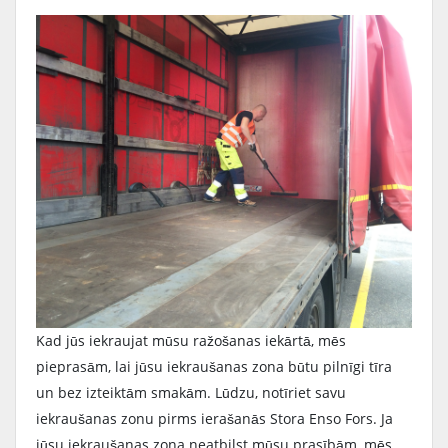
Kad jūs iekraujat mūsu ražošanas iekārtā, mēs
pieprasām, lai jūsu iekraušanas zona būtu pilnīgi tīra
un bez izteiktām smakām. Lūdzu, notīriet savu
iekraušanas zonu pirms ierašanās Stora Enso Fors. Ja
jūsu iekraušanas zona neatbilst mūsu prasībām, mēs