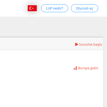
LUP nedir?
Oturum aç
Sunuma başla
Buraya gidin