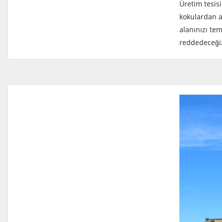
Üretim tesis
kokulardan a
alanınızı te
reddedeceğiz