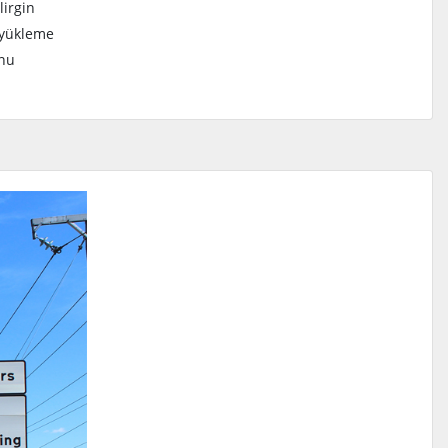
irgin
 yükleme
onu