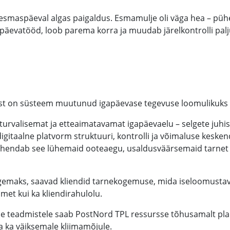
l esmaspäeval algas paigaldus. Esmamulje oli väga hea – p
päevatööd, loob parema korra ja muudab järelkontrolli palj
rast on süsteem muutunud igapäevase tegevuse loomulikuks 
turvalisemat ja etteaimatavamat igapäevaelu – selgete juhist
igitaalne platvorm struktuuri, kontrolli ja võimaluse keskend
e tähendab see lühemaid ooteaegu, usaldusväärsemaid tarnet
gemaks, saavad kliendid tarnekogemuse, mida iseloomustava
met kui ka kliendirahulolu.
e teadmistele saab PostNord TPL ressursse tõhusamalt plan
sa ka väiksemale kliimamõjule.