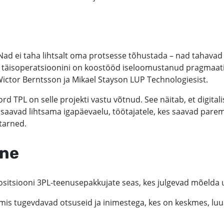
Nad ei taha lihtsalt oma protsesse tõhustada – nad tahavad 
 täisoperatsioonini on koostööd iseloomustanud pragmaatili
 Wictor Berntsson ja Mikael Stayson LUP Technologiesist.
 TPL on selle projekti vastu võtnud. See näitab, et digital
s saavad lihtsama igapäevaelu, töötajatele, kes saavad parema
tarned.
ine
itsiooni 3PL-teenusepakkujate seas, kes julgevad mõelda u
is tugevdavad otsuseid ja inimestega, kes on keskmes, luuak