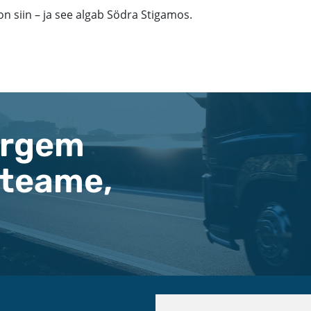
on siin – ja see algab Södra Stigamos.
argem
 teame,