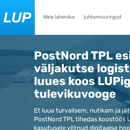
Meie lahendus
Juhtumiuuringud
PostNord TPL es
väljakutse logist
luues koos LUPi
tulevikuvooge
Et luua turvalisem, nutikam ja jä
PostNord TPL tihedas koostöös 
kasutusele võtnud digitaalse ho