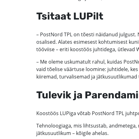
Tsitaat LUPilt
– PostNord TPL on tõesti näidanud julgust. 
osalised. Alates esimesest kohtumisest kuni
tööviise – eriti koostöös juhtidega, ütlevad
– Me oleme uskumatult rahul, kuidas PostNord
vaid tõelise väärtuse loomine: juhtidele, ke
kiiremad, turvalisemad ja jätkusuutlikumad 
Tulevik ja Parendam
Koostöös LUPiga võtab PostNord TPL juhtpos
Tehnoloogiaga, mis lihtsustab, andmetega, m
jätkusuutlikum – kõigile ahelas.