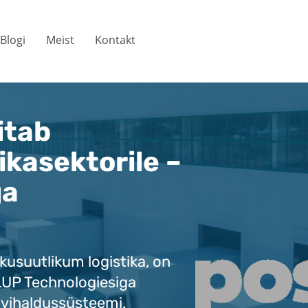
Blogi
Meist
Kontakt
itab
ikasektorile –
ga
tkusuutlikum logistika, on
LUP Technologiesiga
ovihaldussüsteemi.