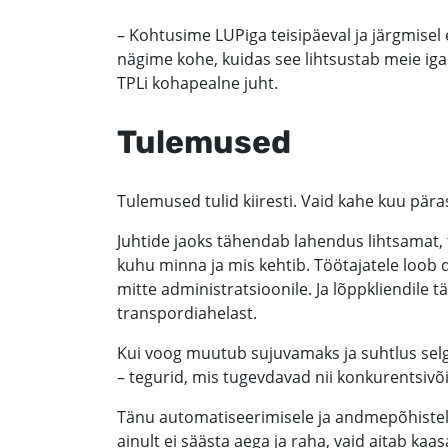
– Kohtusime LUPiga teisipäeval ja järgmise
nägime kohe, kuidas see lihtsustab meie iga
TPLi kohapealne juht.
Tulemused
Tulemused tulid kiiresti. Vaid kahe kuu pä
Juhtide jaoks tähendab lahendus lihtsamat, 
kuhu minna ja mis kehtib. Töötajatele loob d
mitte administratsioonile. Ja lõppkliendil
transpordiahelast.
Kui voog muutub sujuvamaks ja suhtlus sel
– tegurid, mis tugevdavad nii konkurentsivõi
Tänu automatiseerimisele ja andmepõhistel
ainult ei säästa aega ja raha, vaid aitab kaa