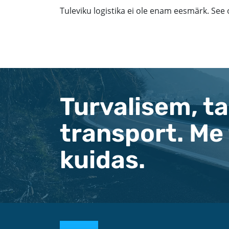
Tuleviku logistika ei ole enam eesmärk. See 
Turvalisem, t
transport. Me
kuidas.