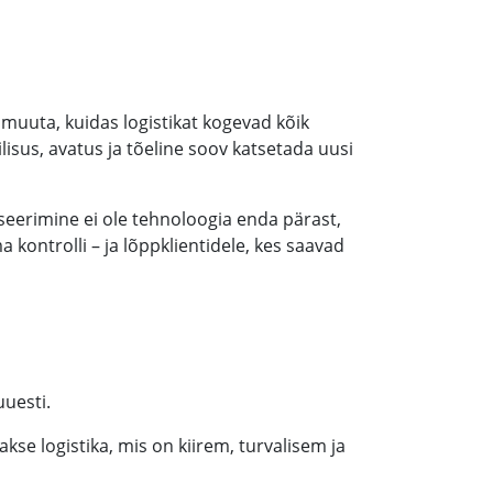
muuta, kuidas logistikat kogevad kõik
sus, avatus ja tõeline soov katsetada uusi
iseerimine ei ole tehnoloogia enda pärast,
 kontrolli – ja lõppklientidele, kes saavad
uesti.
se logistika, mis on kiirem, turvalisem ja