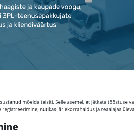
 haagiste ja kaupade voogu,
i 3PL-teenusepakkujate
us ja kliendiväärtus
sustanud mõelda teisiti. Selle asemel, et jätkata tööstuse
 registreerimine, nutikas järjekorrahaldus ja reaalajas ülev
mine