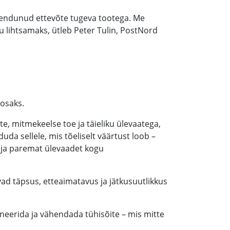
ühendunud ettevõte tugeva tootega. Me
u lihtsamaks, ütleb Peter Tulin, PostNord
osaks.
e, mitmekeelse toe ja täieliku ülevaatega,
uda sellele, mis tõeliselt väärtust loob –
 ja paremat ülevaadet kogu
d täpsus, etteaimatavus ja jätkusuutlikkus
eerida ja vähendada tühisõite – mis mitte