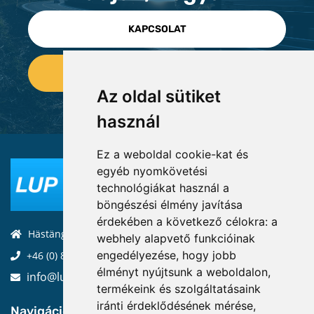
KAPCSOLAT
Az oldal sütiket
használ
Ez a weboldal cookie-kat és
egyéb nyomkövetési
technológiákat használ a
böngészési élmény javítása
érdekében a következő célokra:
a
Hästängsuddsvägen 19, 184 94, Åkersberga
webhely alapvető funkcióinak
engedélyezése
,
hogy jobb
+46 (0) 8-970 970
élményt nyújtsunk a weboldalon
,
info@luptechnologies.com
termékeink és szolgáltatásaink
iránti érdeklődésének mérése,
Navigáció: