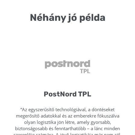
Néhány jó példa
PostNord TPL
“Az egyszerűsítő technológiával, a döntéseket
megerősítő adatokkal és az emberekre fókuszálva
olyan logisztika jön létre, amely gyorsabb,
biztonságosabb és fenntarthatóbb – a lánc minden
szereplője számára. A jövő logisztikája már nem cél.