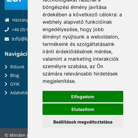
böngészési élmény javítása
érdekében a következő célokra:
a
Hästängsuddsvägen 19, 184 94, Åkersberga
webhely alapvető funkcióinak
engedélyezése
,
hogy jobb
+46 (0) 8-970 970
élményt nyújtsunk a weboldalon
,
info@luptechnologies.com
termékeink és szolgáltatásaink
iránti érdeklődésének mérése,
Navigáció:
valamint a marketing interakciók
személyre szabása
,
az Ön
Rólunk
számára relevánsabb hirdetések
Blog
megjelenítése
.
GYIK
Adatvédelmi irányelvek
Elfogadom
Elutasítom
Beállítások megváltoztatása
© Minden jog fenntartva