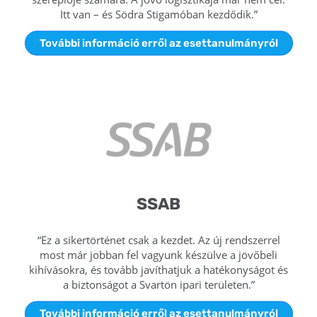
Itt van – és Södra Stigamóban kezdődik.”
További információ erről az esettanulmányról
SSAB
“Ez a sikertörténet csak a kezdet. Az új rendszerrel
most már jobban fel vagyunk készülve a jövőbeli
kihívásokra, és tovább javíthatjuk a hatékonyságot és
a biztonságot a Svartön ipari területen.”
További információ erről az esettanulmányról