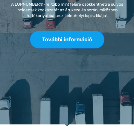
A LUPNUMBER®-rel több mint felére csökkentheti a súlyos
incidensek kockázatát az árukezelés során, miközben
hatékonyabbá teszi telephelyi logisztikáját
További információ