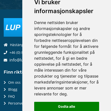
Vi bruker
informasjonskapsler
Denne nettsiden bruker
informasjonskapsler og andre
sporingsteknologier for å
forbedre nettleseropplevelsen din
Hästängsuddsvägen 19, 184 94, Åkersberga
for følgende formål:
for å aktivere
grunnleggende funksjonalitet på
+46 (0) 8-970 970
nettstedet
,
for å gi en bedre
info@luptechnologies.com
opplevelse på nettstedet
,
for å
måle interessen din for våre
Finn riktig:
produkter og tjenester og tilpasse
markedsføringsinteraksjoner
,
for å
Om oss
levere annonser som er mer
Blogg
relevante for deg
.
FAQ
Personvernpolicy
Godta alle