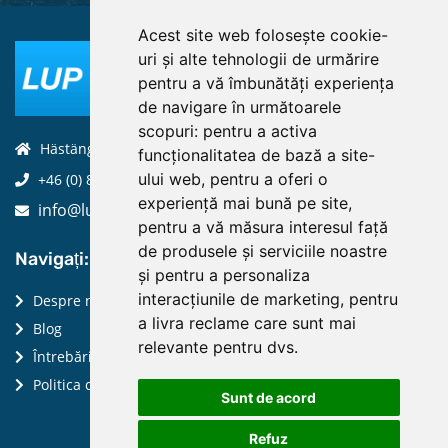
Acest site web folosește cookie-
uri și alte tehnologii de urmărire
pentru a vă îmbunătăți experiența
de navigare în următoarele
scopuri:
pentru a activa
Hästängsuddsvägen 19, 184 94, Åkersberga
funcționalitatea de bază a site-
ului web
,
pentru a oferi o
+46 (0) 8-970 970
experiență mai bună pe site
,
info@luptechnologies.com
pentru a vă măsura interesul față
de produsele și serviciile noastre
Navigați:
și pentru a personaliza
interacțiunile de marketing
,
pentru
Despre noi
a livra reclame care sunt mai
Blog
relevante pentru dvs
.
Întrebări frecvente
Politica de confidențialitate
Sunt de acord
Refuz