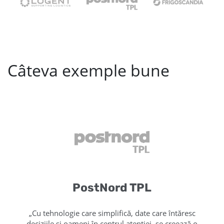
Câteva exemple bune
PostNord TPL
„Cu tehnologie care simplifică, date care întăresc
deciziile și oameni în centrul atenției, se creează o