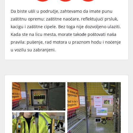
Da biste ušli u područje, zahtevamo da imate punu
zaštitnu opremu: zaštitne naočare, reflektujući prsluk,
kacigu i zaštitne cipele. Bez toga nije dozvoljeno ulaziti.
Kada ste na licu mesta, morate takođe poštovati naša
pravila: pušenje, rad motora u praznom hodu i noćenje
u vozilu su zabranjeni.