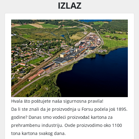
IZLAZ
Hvala što poštujete naša sigurnosna pravila!
Da li ste znali da je proizvodnja u Forsu počela još 1895.
godine? Danas smo vodeći proizvođač kartona za
prehrambenu industriju. Ovde proizvodimo oko 1100
tona kartona svakog dana.