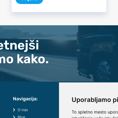
etnejši
mo kako.
Navigacija:
Uporabljamo p
O nas
To spletno mesto upora
Blog