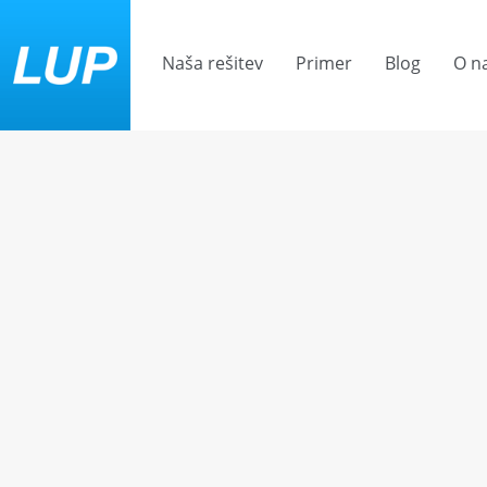
Naša rešitev
Primer
Blog
O n