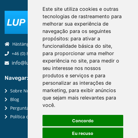
Este site utiliza cookies e outras
tecnologias de rastreamento para
melhorar sua experiência de
navegação para os seguintes
propósitos:
para ativar a
Hästängsuddsvägen 19, 184 94, Åkersberga
funcionalidade básica do site
,
para proporcionar uma melhor
+46 (0) 8-970 970
experiência no site
,
para medir o
info@luptechnologies.com
seu interesse nos nossos
produtos e serviços e para
Navegar:
personalizar as interações de
marketing
,
para exibir anúncios
Sobre Nós
que sejam mais relevantes para
Blog
você
.
Perguntas Frequentes
Política de Privacidade
Concordo
Eu recuso