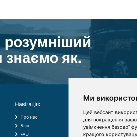
і розумніший
 знаємо як.
Ми використо
Навігація:
Цей вебсайт використ
Про нас
для покращення вашог
Блог
увімкнення базової ф
кращого користувацьк
FAQ