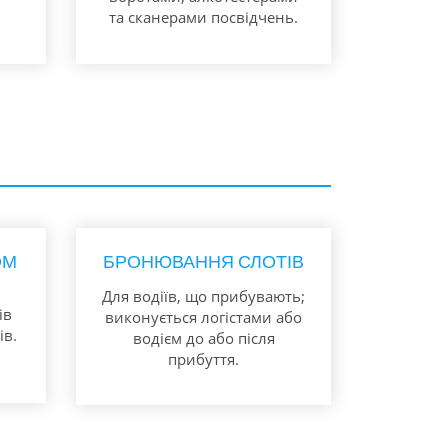
та сканерами посвідчень.
ОМ
БРОНЮВАННЯ СЛОТІВ
Для водіїв, що прибувають;
ів
виконується логістами або
ів.
водієм до або після
прибуття.