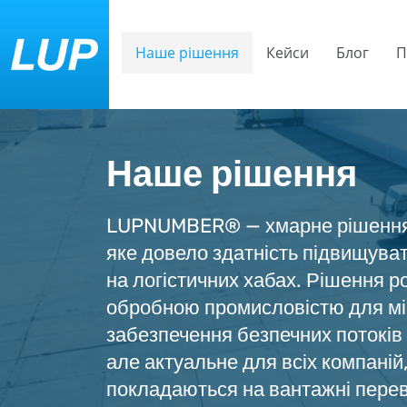
Наше рішення
Кейси
Блог
П
Наше рішення
LUPNUMBER® — хмарне рішення 
яке довело здатність підвищуват
на логістичних хабах. Рішення р
обробною промисловістю для міні
забезпечення безпечних потоків 
але актуальне для всіх компаній,
покладаються на вантажні пере