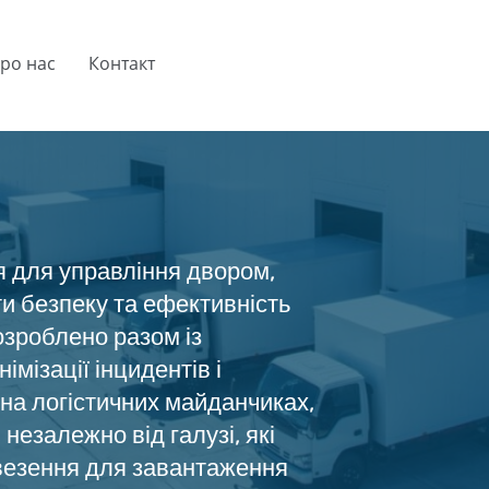
ро нас
Контакт
для управління двором,
и безпеку та ефективність
озроблено разом із
мізації інцидентів і
на логістичних майданчиках,
 незалежно від галузі, які
везення для завантаження