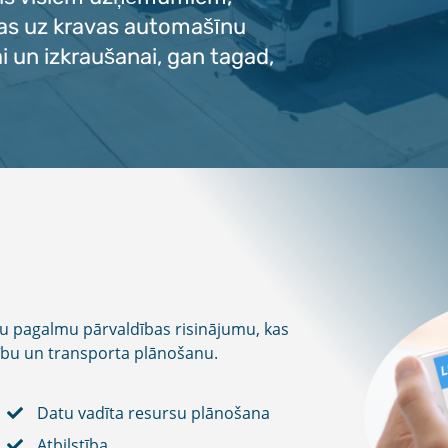
jas uz kravas automašīnu
 un izkraušanai, gan tagad,
ūsu pagalmu pārvaldības risinājumu, kas
dību un transporta plānošanu.
Datu vadīta resursu plānošana
Atbilstība