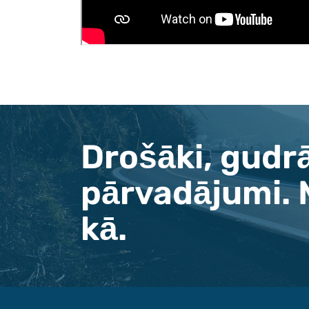
Drošāki, gudr
pārvadājumi. 
kā.