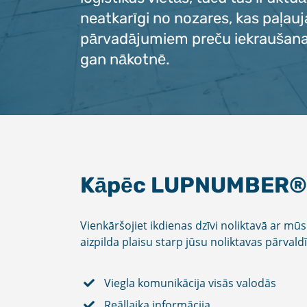
neatkarīgi no nozares, kas paļau
pārvadājumiem preču iekraušanai
gan nākotnē.
Kāpēc LUPNUMBER®
Vienkāršojiet ikdienas dzīvi noliktavā ar m
aizpilda plaisu starp jūsu noliktavas pārval
Viegla komunikācija visās valodās
Reāllaika informācija