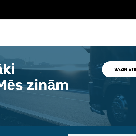
āki
SAZINIET
Mēs zinām