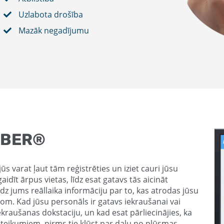
Uzlabota drošība
Mazāk negadījumu
MBER®
s varat ļaut tām reģistrēties un iziet cauri jūsu
gaidīt ārpus vietas, līdz esat gatavs tās aicināt
edz jums reāllaika informāciju par to, kas atrodas jūsu
prom. Kad jūsu personāls ir gatavs iekraušanai vai
iekraušanas dokstaciju, un kad esat pārliecinājies, ka
noteikumiem, pirms tie kļūst par daļu no plūsmas