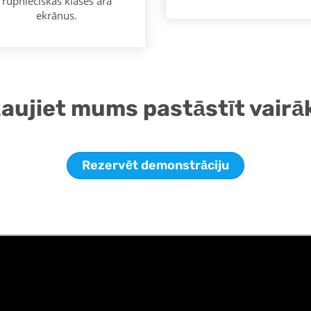
rūpnieciskas klases āra
ekrānus.
aujiet mums pastāstīt vairā
Rezervēt demonstrāciju