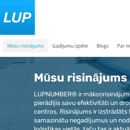
Mūsu risinājums
Gadījumu izpēte
Blogs
Par 
Mūsu risinājums
LUPNUMBER® ir mākoņrisinājums 
pierādījis savu efektivitāti un dr
centros. Risinājums ir izstrādāts 
samazinātu negadījumus un nod
loģistikas vietās, taču tas ir ak