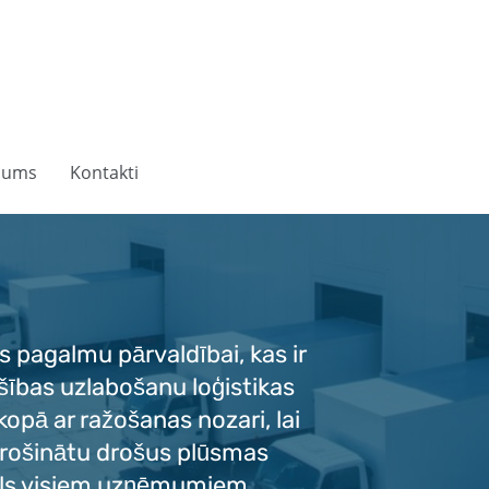
mums
Kontakti
pagalmu pārvaldībai, kas ir
ošības uzlabošanu loģistikas
kopā ar ražošanas nozari, lai
rošinātu drošus plūsmas
tuāls visiem uzņēmumiem,