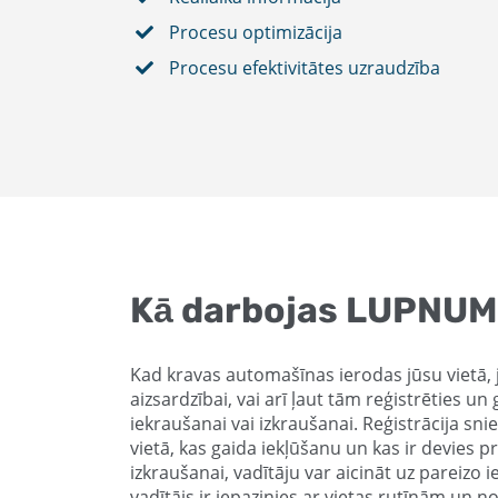
Procesu optimizācija
Procesu efektivitātes uzraudzība
Kā darbojas LUPNU
Kad kravas automašīnas ierodas jūsu vietā, jū
aizsardzībai, vai arī ļaut tām reģistrēties un 
iekraušanai vai izkraušanai. Reģistrācija sni
vietā, kas gaida iekļūšanu un kas ir devies 
izkraušanai, vadītāju var aicināt uz pareizo 
vadītājs ir iepazinies ar vietas rutīnām un 