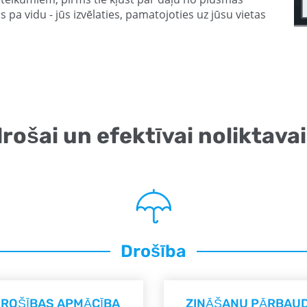
pa vidu - jūs izvēlaties, pamatojoties uz jūsu vietas
rošai un efektīvai noliktava
Drošība
ROŠĪBAS APMĀCĪBA
ZINĀŠANU PĀRBAU