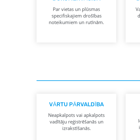
Par vietas un plūsmas
Va
specifiskajiem drošības
d
noteikumiem un rutīnām.
VĀRTU PĀRVALDĪBA
Neapkalpots vai apkalpots
vadītāju reģistrēšanās un
izrakstīšanās.