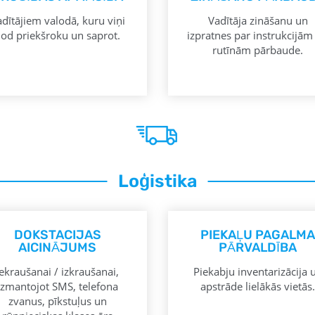
dītājiem valodā, kuru viņi
Vadītāja zināšanu un
od priekšroku un saprot.
izpratnes par instrukcijām
rutīnām pārbaude.
Loģistika
DOKSTACIJAS
PIEKAĻU PAGALMA
AICINĀJUMS
PĀRVALDĪBA
Iekraušanai / izkraušanai,
Piekabju inventarizācija 
izmantojot SMS, telefona
apstrāde lielākās vietās.
zvanus, pīkstuļus un