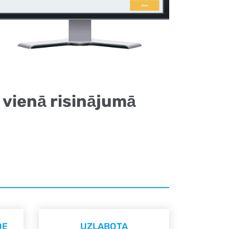
i vienā risinājumā
DE
UZLABOTA