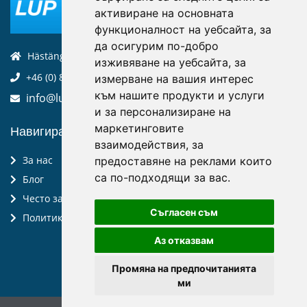
активиране на основната
функционалност на уебсайта
,
за
да осигурим по-добро
Hästängsuddsvägen 19, 184 94, Åkersberga
изживяване на уебсайта
,
за
+46 (0) 8-970 970
измерване на вашия интерес
към нашите продукти и услуги
info@luptechnologies.com
и за персонализиране на
маркетинговите
Навигирайте:
взаимодействия
,
за
За нас
предоставяне на реклами които
са по-подходящи за вас
.
Блог
Често задавани въпроси
Съгласен съм
Политика за поверителност
Аз отказвам
Промяна на предпочитанията
ми