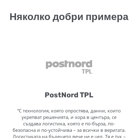
Няколко добри примера
PostNord TPL
“С технология, която опростява, данни, които
укрепват решенията, и хора в центъра, се
създава логистика, която е по-бърза, по-
безопасна и по-устойчива – за всички в веригата.
Логистиката на бъдещето вече не е цел. Тя е тук –