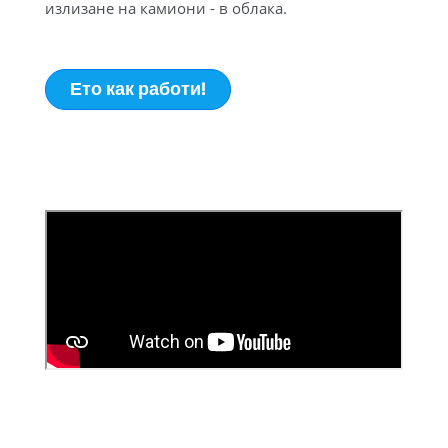
излизане на камиони - в облака.
Ето как работи!