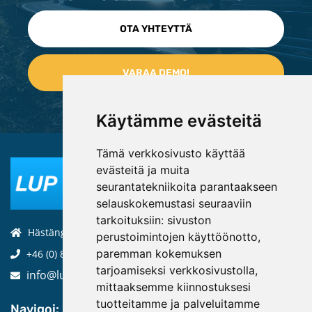
OTA YHTEYTTÄ
Käytämme evästeitä
Tämä verkkosivusto käyttää
evästeitä ja muita
seurantatekniikoita parantaakseen
selauskokemustasi seuraaviin
tarkoituksiin:
sivuston
Hästängsuddsvägen 19, 184 94, Åkersberga
perustoimintojen käyttöönotto
,
paremman kokemuksen
+46 (0) 8-970 970
tarjoamiseksi verkkosivustolla
,
info@luptechnologies.com
mittaaksemme kiinnostuksesi
tuotteitamme ja palveluitamme
Navigoi: