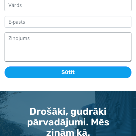
Drošāki, gudrāki
pārvadājumi. Mēs
zinām kā.