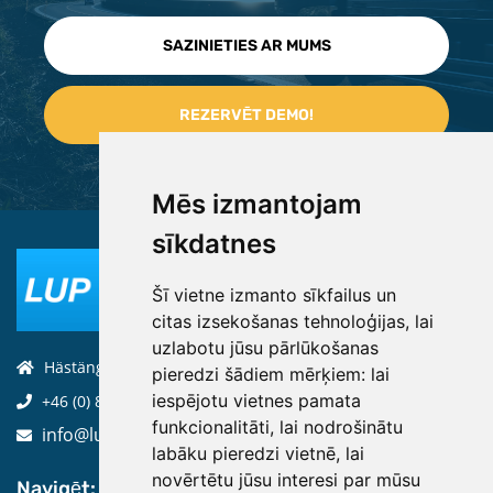
SAZINIETIES AR MUMS
Mēs izmantojam
sīkdatnes
Šī vietne izmanto sīkfailus un
citas izsekošanas tehnoloģijas, lai
uzlabotu jūsu pārlūkošanas
Hästängsuddsvägen 19, 184 94, Åkersberga
pieredzi šādiem mērķiem:
lai
iespējotu vietnes pamata
+46 (0) 8-970 970
funkcionalitāti
,
lai nodrošinātu
info@luptechnologies.com
labāku pieredzi vietnē
,
lai
novērtētu jūsu interesi par mūsu
Navigēt: