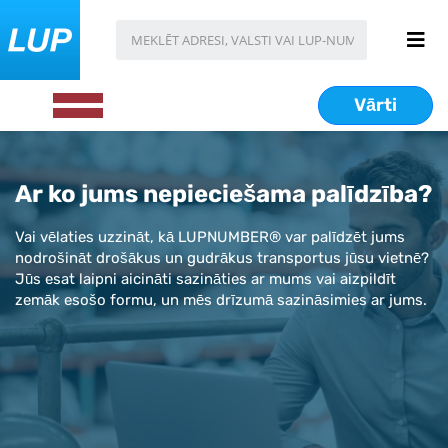
Vārti
Ar ko jums nepieciešama palīdzība?
Vai vēlaties uzzināt, kā LUPNUMBER® var palīdzēt jums
nodrošināt drošākus un gudrākus transportus jūsu vietnē?
Jūs esat laipni aicināti sazināties ar mums vai aizpildīt
zemāk esošo formu, un mēs drīzumā sazināsimies ar jums.