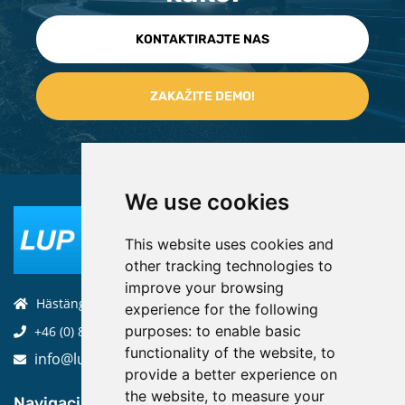
KONTAKTIRAJTE NAS
We use cookies
This website uses cookies and
other tracking technologies to
improve your browsing
Hästängsuddsvägen 19, 184 94, Åkersberga
experience for the following
purposes:
to enable basic
+46 (0) 8-970 970
functionality of the website
,
to
info@luptechnologies.com
provide a better experience on
the website
,
to measure your
Navigacija: