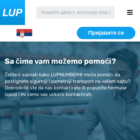
Пријавите се
Sa čime vam možemo pomoći?
Želite li saznati kako LUPNUMBER® može pomoći da
postignete sigurniji i pametniji transport na vašem sajtu?
Dobrodošli ste da nas kontaktirate ili popunite formular
ispod i mi ćemo vas uskoro kontaktirati.